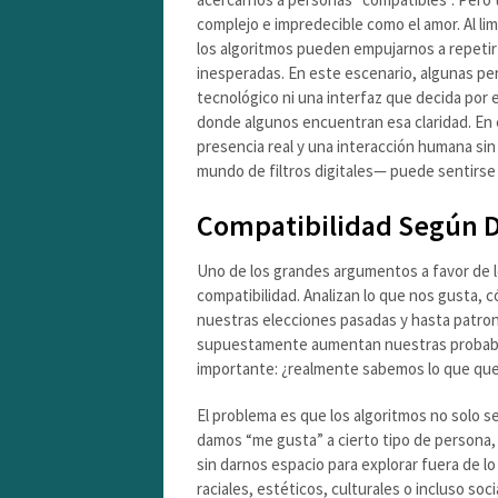
complejo e impredecible como el amor. Al lim
los algoritmos pueden empujarnos a repeti
inesperadas. En este escenario, algunas pe
tecnológico ni una interfaz que decida por
donde algunos encuentran esa claridad. En e
presencia real y una interacción humana sin
mundo de filtros digitales— puede sentirse
Compatibilidad Según D
Uno de los grandes argumentos a favor de l
compatibilidad. Analizan lo que nos gusta,
nuestras elecciones pasadas y hasta patro
supuestamente aumentan nuestras probabil
importante: ¿realmente sabemos lo que qu
El problema es que los algoritmos no solo se
damos “me gusta” a cierto tipo de persona,
sin darnos espacio para explorar fuera de l
raciales, estéticos, culturales o incluso so