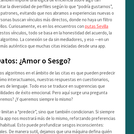
itar la diversidad de perfiles según lo que “podría gustarnos”,
r patrones, evitando que nos abramos a experiencias nuevas o
rsonas buscan vínculos más directos, donde no haya un filtro
 ellos. Curiosamente, es en los encuentros con
putas Sevilla
stos vínculos, todo se basa en la honestidad del acuerdo, la
 algoritmo. La conexión se da sin mediadores, y eso —en un
 más auténtico que muchas citas iniciadas desde una app.
atos: ¿Amor o Sesgo?
os algoritmos en el ámbito de las citas es que pueden predecir
 cómo interactuamos, nuestras respuestas en cuestionarios,
nes de lenguaje. Todo eso se traduce en sugerencias que
idades de éxito emocional. Pero aquí surge una pregunta
eremos? ¿Y queremos siempre lo mismo?
 limitan a “predecir”, sino que también condicionan. Si siempre
 la app nos mostrará más de lo mismo, reforzando preferencias
o habitual. Esto puede profundizar sesgos inconscientes:
ciales. De manera sutil, dejamos que una máquina defina quién