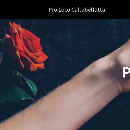
Skip
Pro Loco Caltabellotta
to
content
P